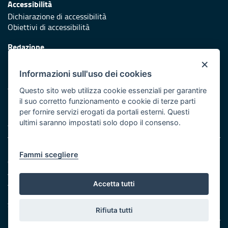
Accessibilità
Dichiarazione di accessibilità
Obiettivi di accessibilità
Redazione
Responsabili di pubblicazione
×
Informazioni sull'uso dei cookies
Protezione civile
Vai al sito di Protezione Civile Puglia
Questo sito web utilizza cookie essenziali per garantire
il suo corretto funzionamento e cookie di terze parti
Iniziativa finanziata con risorse del POR Puglia 2014/2020 -
per fornire servizi erogati da portali esterni. Questi
Asse XI
ultimi saranno impostati solo dopo il consenso.
Note legali
Fammi scegliere
Cookie e privacy
Amministrazione trasparente
Atti di notifica
Accetta tutti
Feed RSS
Servizi intranet
Rifiuta tutti
© Regione Puglia