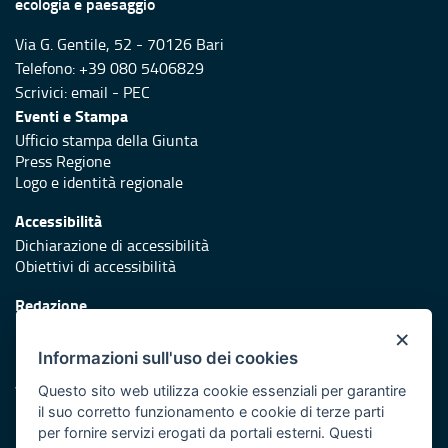
ecologia e paesaggio
Via G. Gentile, 52 - 70126 Bari
Telefono: +39 080 5406829
Scrivici:
email
-
PEC
Eventi e Stampa
Ufficio stampa della Giunta
Press Regione
Logo e identità regionale
Accessibilità
Dichiarazione di accessibilità
Obiettivi di accessibilità
Redazione
Responsabili di pubblicazione
×
Informazioni sull'uso dei cookies
Protezione civile
Vai al sito di Protezione Civile Puglia
Questo sito web utilizza cookie essenziali per garantire
il suo corretto funzionamento e cookie di terze parti
Iniziativa finanziata con risorse del POR Puglia 2014/2020 -
per fornire servizi erogati da portali esterni. Questi