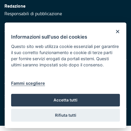
Redazione
Responsabili di pubblicazione
Protezione civile
×
Vai al sito di Protezione Civile Puglia
Informazioni sull'uso dei cookies
Iniziativa finanziata con risorse del POR Puglia 2014/2020 -
Questo sito web utilizza cookie essenziali per garantire
Asse XI
il suo corretto funzionamento e cookie di terze parti
per fornire servizi erogati da portali esterni. Questi
ultimi saranno impostati solo dopo il consenso.
Note legali
Cookie e privacy
Atti di notifica
Fammi scegliere
Feed RSS
Servizi Intranet
Accetta tutti
Rifiuta tutti
© Regione Puglia