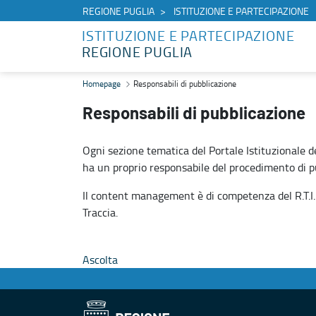
REGIONE PUGLIA
ISTITUZIONE E PARTECIPAZIONE
ISTITUZIONE E PARTECIPAZIONE
REGIONE PUGLIA
Responsabili di pubblicazione - Istituzione e partecipazione
Homepage
Responsabili di pubblicazione
Responsabili di pubblicazione
Ogni sezione tematica del Portale Istituzionale d
ha un proprio responsabile del procedimento di pub
Il content management è di competenza del R.T.I. C
Traccia.
Ascolta