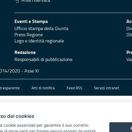
Area riservata
Eventi e Stampa
Ac
Ufficio stampa della Giunta
Di
Press Regione
Ob
Logo e identità regionale
Redazione
Pr
Responsabili di pubblicazione
Vai
 2014/2020 - Asse XI
trasparente
Atti di notifica
Feed RSS
Servizi intranet
uso dei cookies
a cookie essenziali per garantire il suo corretto
A
di terze parti per fornire servizi erogati da portali