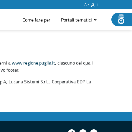
A
A
Come fare per
Portali tematici
terni a
www.regione.puglia.it
, ciascuno dei quali
vo footer.
S.p.A, Lucana Sistemi S.r.L., Cooperativa EDP La