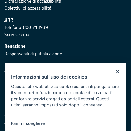
Dichiarazione di accessibilità
Obiettivi di accessibilità
URP
Telefono: 800 713939
Scrivici:
email
Redazione
Responsabili di pubblicazione
Protezione civile
×
Vai al sito di Protezione Civile Puglia
Informazioni sull'uso dei cookies
Iniziativa finanziata con risorse del POR Puglia 2014/2020 -
Questo sito web utilizza cookie essenziali per garantire
Asse XI
il suo corretto funzionamento e cookie di terze parti
per fornire servizi erogati da portali esterni. Questi
ultimi saranno impostati solo dopo il consenso.
Note legali
Cookie e privacy
Atti di notifica
Fammi scegliere
Feed RSS