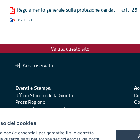
Regolamento generale sulla protezione dei dati - artt. 25
Ascolta
Valuta questo sito
Area riservata
Eventi e Stampa
Ac
Ufficio Stampa della Giunta
Di
Press Regione
Obi
Logo e identità regionale
Redazione
Pr
uso dei cookies
Responsabili di pubblicazione
Vai
a cookie essenziali per garantire il suo corretto
A
di terze parti per fornire servizi erogati da portali