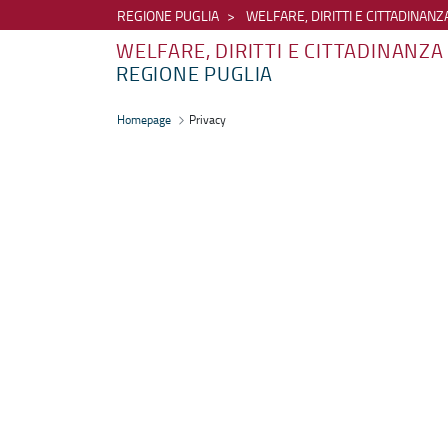
REGIONE PUGLIA
WELFARE, DIRITTI E CITTADINANZ
WELFARE, DIRITTI E CITTADINANZA
REGIONE PUGLIA
Privacy - Welfare, diritti e cittadinanza
Homepage
Privacy