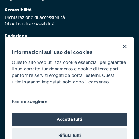
Accessibilità
Dichiarazione di accessibilità
Obiettivi di accessibilità
Redazione
Responsabili di pubblicazione
×
Informazioni sull'uso dei cookies
Protezione civile
Vai al sito di Protezione Civile Puglia
Questo sito web utilizza cookie essenziali per garantire
il suo corretto funzionamento e cookie di terze parti
Iniziativa finanziata con risorse del POR Puglia 2014/2020 -
per fornire servizi erogati da portali esterni. Questi
Asse XI
ultimi saranno impostati solo dopo il consenso.
Note legali
Fammi scegliere
Cookie e privacy
Amministrazione trasparente
Atti di notifica
Accetta tutti
Feed RSS
Servizi intranet
Rifiuta tutti