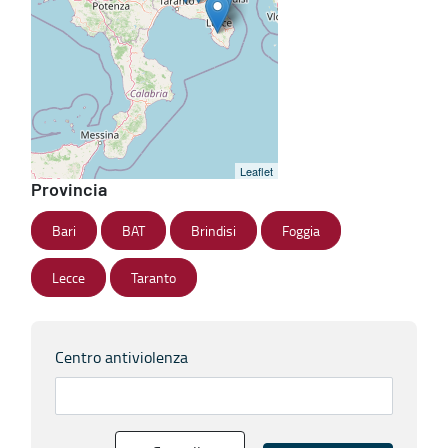
Leaflet
Provincia
Bari
BAT
Brindisi
Foggia
Lecce
Taranto
Centro antiviolenza