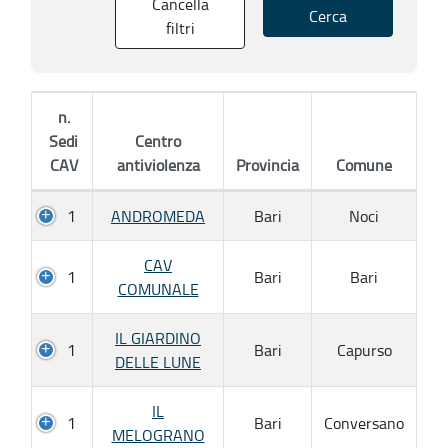
Cancella
Cerca
filtri
n.
Sedi
Centro
CAV
antiviolenza
Provincia
Comune
1
ANDROMEDA
Bari
Noci
CAV
1
Bari
Bari
COMUNALE
IL GIARDINO
1
Bari
Capurso
DELLE LUNE
IL
1
Bari
Conversano
MELOGRANO