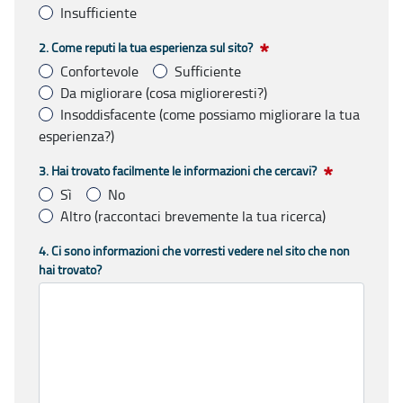
Insufficiente
1. Abbiamo attivato il sito Ufficio statistico, pensi che il lavo
2. Come reputi la tua esperienza sul sito?
Obbligatorio
Confortevole
Sufficiente
Da migliorare (cosa miglioreresti?)
Insoddisfacente (come possiamo migliorare la tua
esperienza?)
2. Come reputi la tua esperienza sul sito?
3. Hai trovato facilmente le informazioni che cercavi?
Obbligatorio
Sì
No
Altro (raccontaci brevemente la tua ricerca)
3. Hai trovato facilmente le informazioni che cercavi?
4. Ci sono informazioni che vorresti vedere nel sito che non
Obbligatorio
hai trovato?