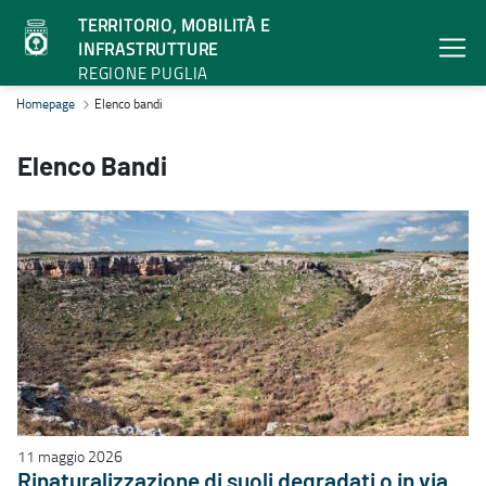
TERRITORIO, MOBILITÀ E
INFRASTRUTTURE
REGIONE PUGLIA
Elenco bandi - Territorio, mobilità e infrastrutture
Homepage
Elenco bandi
Elenco Bandi
11 maggio 2026
Rinaturalizzazione di suoli degradati o in via