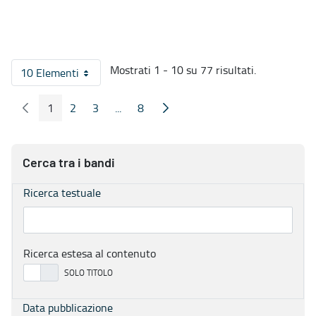
Mostrati 1 - 10 su 77 risultati.
10 Elementi
Per pagina
1
2
3
...
8
Pagina Precedente
Pagina Seguente
Pagina
Pagina
Pagina
Pagine intermedie
Pagina
Cerca tra i bandi
Ricerca testuale
Ricerca estesa al contenuto
Data pubblicazione