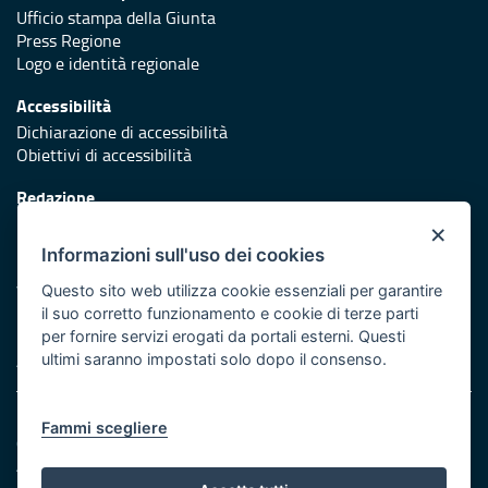
Ufficio stampa della Giunta
Press Regione
Logo e identità regionale
Accessibilità
Dichiarazione di accessibilità
Obiettivi di accessibilità
Redazione
Responsabili di pubblicazione
×
Informazioni sull'uso dei cookies
Protezione civile
Vai al sito di Protezione Civile Puglia
Questo sito web utilizza cookie essenziali per garantire
il suo corretto funzionamento e cookie di terze parti
Iniziativa finanziata con risorse del POR Puglia 2014/2020 -
per fornire servizi erogati da portali esterni. Questi
Asse XI
ultimi saranno impostati solo dopo il consenso.
Note legali
Fammi scegliere
Cookie e privacy
Amministrazione trasparente