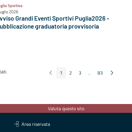
glia Sportiva
luglio 2026
vviso Grandi Eventi Sportivi Puglia2026 -
ubblicazione graduatoria provvisoria
ati.
1
2
3
...
83
Pagina Precedente
Pagina Seg
Pagina
Pagina
Pagina
Pagine intermedie
Pagina
Valuta questo sito
Area riservata