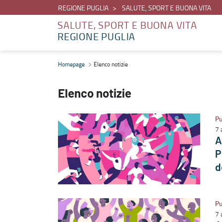
REGIONE PUGLIA
SALUTE, SPORT E BUONA VITA
SALUTE, SPORT E BUONA VITA
REGIONE PUGLIA
Elenco notizie - Salute, sport e buona vita
Homepage
Elenco notizie
Elenco notizie
Pu
7 
A
P
d
Pu
7 