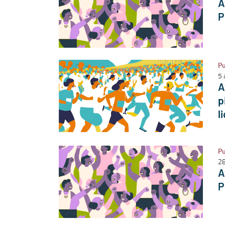
A
P
Pu
5 
A
p
l
Pu
28
A
P