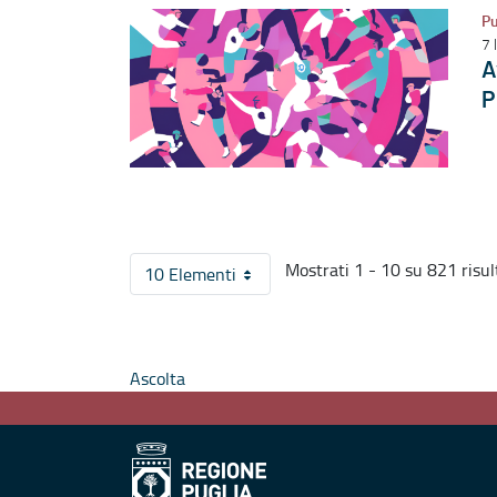
Pu
7 
A
P
Mostrati 1 - 10 su 821 risult
10 Elementi
Per pagina
Ascolta