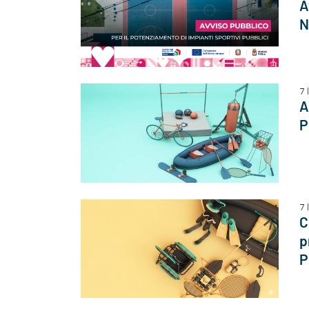
A
N
7 
A
P
7 
C
p
P