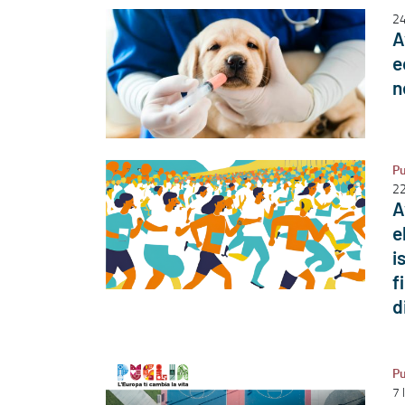
24
A
e
n
Pu
22
A
e
i
f
d
Pu
7 