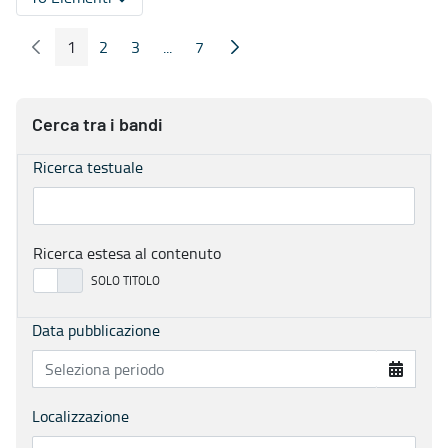
Per pagina
1
2
3
...
7
Pagina Precedente
Pagina Seguente
Pagina
Pagina
Pagina
Pagine intermedie
Pagina
Cerca tra i bandi
Ricerca testuale
Ricerca estesa al contenuto
Data pubblicazione
Localizzazione