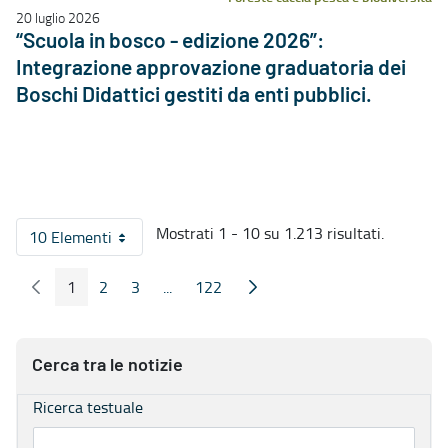
20 luglio 2026
“Scuola in bosco - edizione 2026”:
Integrazione approvazione graduatoria dei
Boschi Didattici gestiti da enti pubblici.
Mostrati 1 - 10 su 1.213 risultati.
10 Elementi
Per pagina
1
2
3
...
122
Pagina Precedente
Pagina Seguente
Pagina
Pagina
Pagina
Pagine intermedie
Pagina
Cerca tra le notizie
Ricerca testuale