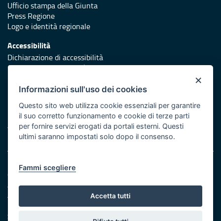
Ufficio stampa della Giunta
Press Regione
Logo e identità regionale
Accessibilità
Dichiarazione di accessibilità
Obiettivi di accessibilità
×
Redazione
Informazioni sull'uso dei cookies
Responsabili di pubblicazione
Questo sito web utilizza cookie essenziali per garantire
il suo corretto funzionamento e cookie di terze parti
Protezione civile
per fornire servizi erogati da portali esterni. Questi
Vai al sito di Protezione Civile Puglia
ultimi saranno impostati solo dopo il consenso.
Note legali
Fammi scegliere
Cookie e privacy
Amministrazione trasparente
Atti di notifica
Accetta tutti
Feed RSS
Servizi Intranet