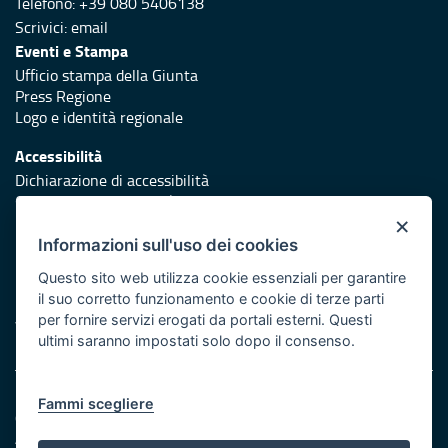
Telefono: +39 080 5406138
Scrivici:
email
Eventi e Stampa
Ufficio stampa della Giunta
Press Regione
Logo e identità regionale
Accessibilità
Dichiarazione di accessibilità
Obiettivi di accessibilità
×
Redazione
Informazioni sull'uso dei cookies
Responsabili di pubblicazione
Questo sito web utilizza cookie essenziali per garantire
il suo corretto funzionamento e cookie di terze parti
Protezione civile
per fornire servizi erogati da portali esterni. Questi
Vai al sito di Protezione Civile Puglia
ultimi saranno impostati solo dopo il consenso.
Note legali
Fammi scegliere
Cookie e privacy
Amministrazione trasparente