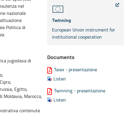
onsulenza nel
one nazionale
attuazione.
Twinning
e Politica di
European Union instrument for
ea.
institutional cooperation
Documents
ica jugoslava di
Taiex - presentazione
o;
Listen
Cipro;
ussia, Egitto,
Twinning - presentazione
 di Moldavia, Marocco,
Listen
nistrativa contenute