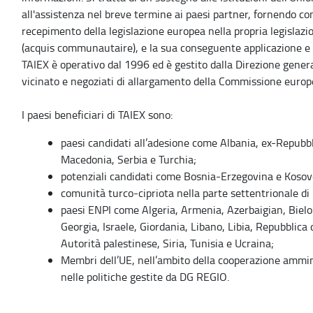
all'assistenza nel breve termine ai paesi partner, fornendo c
recepimento della legislazione europea nella propria legislazi
(acquis communautaire), e la sua conseguente applicazione e 
TAIEX è operativo dal 1996 ed è gestito dalla Direzione general
vicinato e negoziati di allargamento della Commissione europ
I paesi beneficiari di TAIEX sono:
paesi candidati all’adesione come Albania, ex-Repubbl
Macedonia, Serbia e Turchia;
potenziali candidati come Bosnia-Erzegovina e Kosov
comunità turco-cipriota nella parte settentrionale di 
paesi ENPI come Algeria, Armenia, Azerbaigian, Bielor
Georgia, Israele, Giordania, Libano, Libia, Repubblica
Autorità palestinese, Siria, Tunisia e Ucraina;
Membri dell’UE, nell’ambito della cooperazione ammi
nelle politiche gestite da DG REGIO.