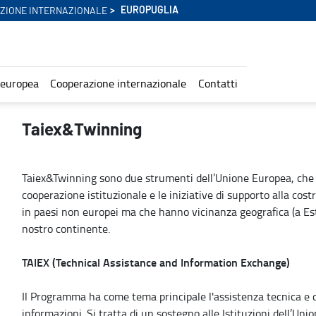
EUROPUGLIA
ZIONE INTERNAZIONALE
 europea
Cooperazione internazionale
Contatti
Taiex&Twinning
Taiex&Twinning sono due strumenti dell’Unione Europea, che 
cooperazione istituzionale e le iniziative di supporto alla cost
in paesi non europei ma che hanno vicinanza geografica (a Est
nostro continente.
TAIEX (Technical Assistance and Information Exchange)
Il Programma ha come tema principale l'assistenza tecnica e d
informazioni. Si tratta di un sostegno alle Istituzioni dell’Uni