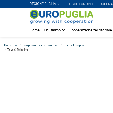
REGIONE PUGLIA
POLITICHE EUROPEE E COOPERA
Home
Chi siamo
Cooperazione territoriale
Taiex & Twinning - Europuglia
Homepage
Cooperazione internazionale
Unione Europea
Taiex & Twinning