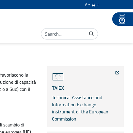
A
A
favoriscono la
ruzione di capacità
 o a Sud) con il
TAIEX
Technical Assistance and
Information Exchange
instrument of the European
Commission
i scambio di
one europea (UE)