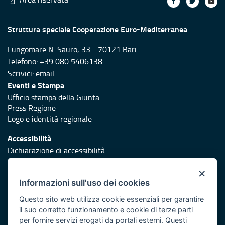
Struttura speciale Cooperazione Euro-Mediterranea
Lungomare N. Sauro, 33 - 70121 Bari
Telefono: +39 080 5406138
Scrivici:
email
Eventi e Stampa
Ufficio stampa della Giunta
Press Regione
Logo e identità regionale
Accessibilità
Dichiarazione di accessibilità
Obiettivi di accessibilità
×
Redazione
Informazioni sull'uso dei cookies
Responsabili di pubblicazione
Questo sito web utilizza cookie essenziali per garantire
il suo corretto funzionamento e cookie di terze parti
Protezione civile
per fornire servizi erogati da portali esterni. Questi
Vai al sito di Protezione Civile Puglia