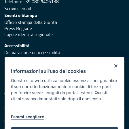
Telefono: +39 080 5406138
Scrivici:
email
Eventi e Stampa
Ufficio stampa della Giunta
Press Regione
Logo e identità regionale
Accessibilità
Dichiarazione di accessibilità
Obiettivi di accessibilità
×
Redazione
Informazioni sull'uso dei cookies
Responsabili di pubblicazione
Questo sito web utilizza cookie essenziali per garantire
il suo corretto funzionamento e cookie di terze parti
Protezione civile
per fornire servizi erogati da portali esterni. Questi
Vai al sito di Protezione Civile Puglia
ultimi saranno impostati solo dopo il consenso.
Note legali
Fammi scegliere
Cookie e privacy
Amministrazione trasparente