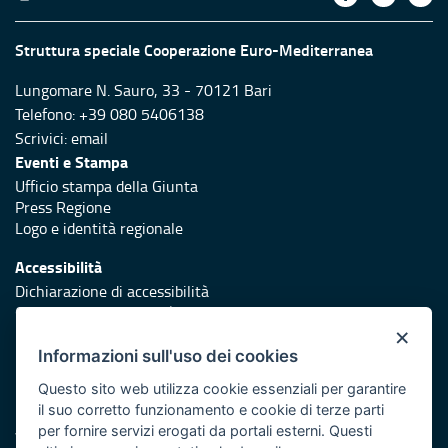
Struttura speciale Cooperazione Euro-Mediterranea
Lungomare N. Sauro, 33 - 70121 Bari
Telefono: +39 080 5406138
Scrivici:
email
Eventi e Stampa
Ufficio stampa della Giunta
Press Regione
Logo e identità regionale
Accessibilità
Dichiarazione di accessibilità
Obiettivi di accessibilità
×
Redazione
Informazioni sull'uso dei cookies
Responsabili di pubblicazione
Questo sito web utilizza cookie essenziali per garantire
il suo corretto funzionamento e cookie di terze parti
Protezione civile
per fornire servizi erogati da portali esterni. Questi
Vai al sito di Protezione Civile Puglia