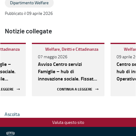
Dipartimento Welfare
Pubblicato il 09 aprile 2026
Notizie collegate
Cittadinanza
Welfare, Diritti e Cittadinanza
Welfare
07 maggio 2026
09 aprile 
glie –
Avviso Centro servizi
Centro se
sociale.
Famiglie – hub di
hub di in
ile
innovazione sociale. Fissato
Operativo
gli
al 18 maggio il nuovo
l'avviso 
 LEGGERE
CONTINUA A LEGGERE
termine per la presentazione
Ambiti ter
delle progettualità
sociali/C
Ascolta
Valuta questo sito