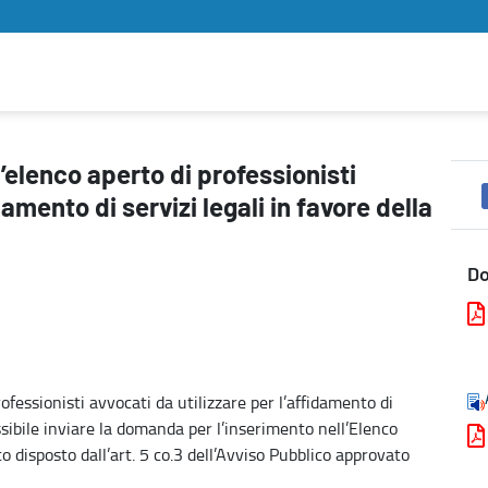
ati da utilizzare per l’affidamento di servizi legali in favore dell
’elenco aperto di professionisti
damento di servizi legali in favore della
D
ofessionisti avvocati da utilizzare per l’affidamento di
ossibile inviare la domanda per l’inserimento nell’Elenco
o disposto dall’art. 5 co.3 dell’Avviso Pubblico approvato