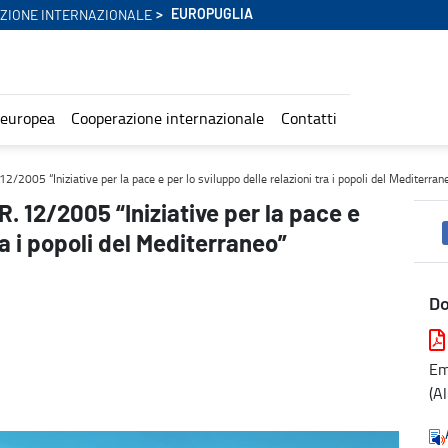
EUROPUGLIA
ZIONE INTERNAZIONALE
 europea
Cooperazione internazionale
Contatti
 per lo sviluppo delle relazioni tra i popoli del Mediterraneo” - Eur
12/2005 “Iniziative per la pace e per lo sviluppo delle relazioni tra i popoli del Mediterran
R. 12/2005 “Iniziative per la pace e
ra i popoli del Mediterraneo”
D
Em
(A