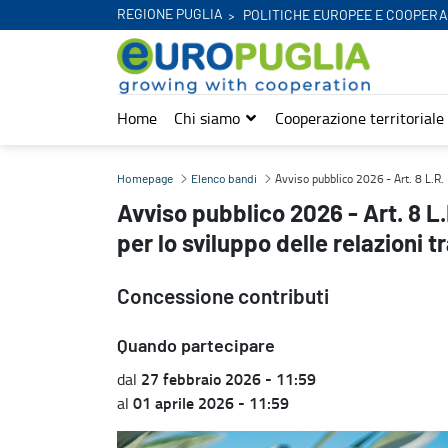
REGIONE PUGLIA
POLITICHE EUROPEE E COOPERA
Home
Chi siamo
Cooperazione territoriale
Avviso pubblico 2026 - Art. 8 L.R. 12/2005 “Iniziative per la pace e
Avviso pubblico 2026 - Art. 8 L.R. 
Homepage
Elenco bandi
Avviso pubblico 2026 - Art. 8 L.
per lo sviluppo delle relazioni t
Concessione contributi
Quando partecipare
27 febbraio 2026 - 11:59
dal
01 aprile 2026 - 11:59
al