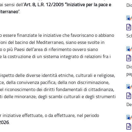
i sensi dell’
Art. 8, L.R. 12/2005 “Iniziative per la pace e
Di
diterraneo
”.
no essere finanziate le iniziative che favoriscano o abbiano
Sc
ioni del bacino del Mediterraneo, siano esse svolte in
o o più Paesi dell’area di riferimento ovvero siano
re la costruzione di un sistema integrato di relazioni fra i
Di
pa
spetto delle diverse identità etniche, culturali e religiose,
ce, della convivenza pacifica; della non discriminazione,
del riconoscimento dei diritti fondamentali di cittadinanza,
itti delle minoranze; degli scambi culturali e degli strumenti
De
er iniziative effettuate, o da effettuare, nel periodo
 2026
.