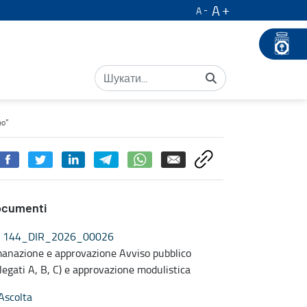
A
A
opuglia
eo”
ocumenti
144_DIR_2026_00026
anazione e approvazione Avviso pubblico
llegati A, B, C) e approvazione modulistica
Ascolta