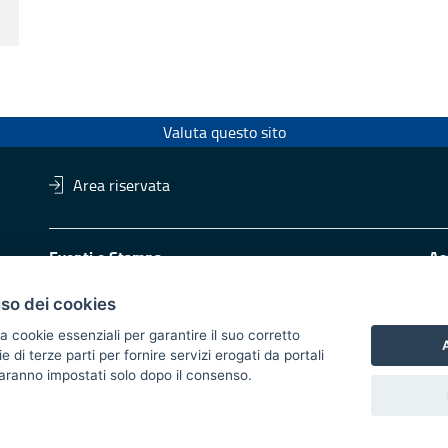
Valuta questo sito
Area riservata
Eventi e Stampa
Ac
Ufficio stampa della Giunta
Di
Press Regione
Obi
uso dei cookies
Logo e identità regionale
a cookie essenziali per garantire il suo corretto
A
di terze parti per fornire servizi erogati da portali
Redazione
Pr
 saranno impostati solo dopo il consenso.
Responsabili di pubblicazione
Vai