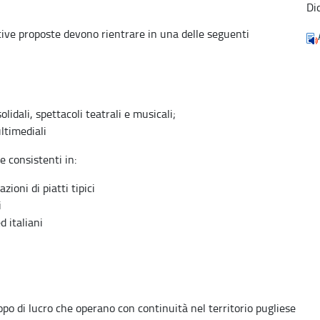
Di
ative proposte devono rientrare in una delle seguenti
olidali, spettacoli teatrali e musicali;
ltimediali
 consistenti in:
oni di piatti tipici
i
d italiani
copo di lucro che operano con continuità nel territorio pugliese