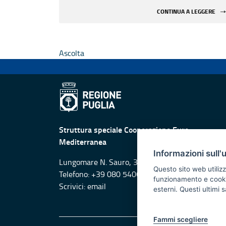
CONTINUA A LEGGERE
Ascolta
Struttura speciale Cooperazione Euro-
Mediterranea
Informazioni sull'
Lungomare N. Sauro, 33 - 70121 Bari
Questo sito web utilizz
Telefono: +39 080 5406138
funzionamento e cookie 
Scrivici:
email
esterni. Questi ultimi
Fammi scegliere