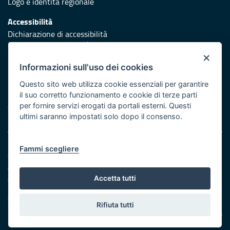
Logo e identità regionale
Accessibilità
Dichiarazione di accessibilità
Obiettivi di accessibilità
×
Redazione
Informazioni sull'uso dei cookies
Responsabili di pubblicazione
Questo sito web utilizza cookie essenziali per garantire
il suo corretto funzionamento e cookie di terze parti
Protezione civile
per fornire servizi erogati da portali esterni. Questi
Vai al sito di Protezione Civile Puglia
ultimi saranno impostati solo dopo il consenso.
Note legali
Fammi scegliere
Cookie e privacy
Amministrazione trasparente
Atti di notifica
Accetta tutti
Feed RSS
Servizi Intranet
Rifiuta tutti
© Regione Puglia