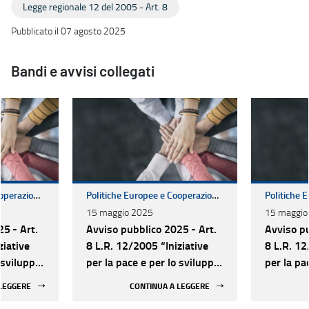
Legge regionale 12 del 2005 - Art. 8
Pubblicato il 07 agosto 2025
Bandi e avvisi collegati
Politiche Europee e Cooperazione Internazionale
Politiche Europee e Cooperazione Internazionale
15 maggio 2025
15 maggio
5 - Art.
Avviso pubblico 2025 - Art.
Avviso pu
ziative
8 L.R. 12/2005 “Iniziative
8 L.R. 12
 sviluppo
per la pace e per lo sviluppo
per la pa
 popoli del
delle relazioni tra i popoli del
delle rela
 LEGGERE
CONTINUA A LEGGERE
Mediterraneo”
Mediterr