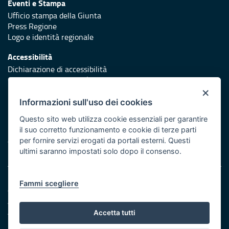
Eventi e Stampa
Ufficio stampa della Giunta
Press Regione
Logo e identità regionale
Accessibilità
Dichiarazione di accessibilità
Obiettivi di accessibilità
×
Redazione
Informazioni sull'uso dei cookies
Responsabili di pubblicazione
Questo sito web utilizza cookie essenziali per garantire
il suo corretto funzionamento e cookie di terze parti
Protezione civile
per fornire servizi erogati da portali esterni. Questi
Vai al sito di Protezione Civile Puglia
ultimi saranno impostati solo dopo il consenso.
Note legali
Fammi scegliere
Cookie e privacy
Amministrazione trasparente
Atti di notifica
Accetta tutti
Feed RSS