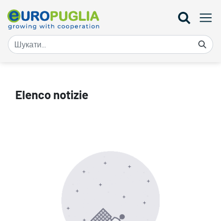
Notizie - Europuglia
Elenco notizie