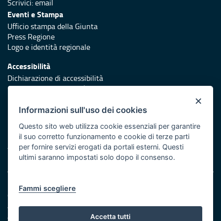
Scrivici:
email
Eventi e Stampa
Ufficio stampa della Giunta
Press Regione
Logo e identità regionale
Accessibilità
Dichiarazione di accessibilità
Obiettivi di accessibilità
×
Redazione
Informazioni sull'uso dei cookies
Responsabili di pubblicazione
Questo sito web utilizza cookie essenziali per garantire
il suo corretto funzionamento e cookie di terze parti
Protezione civile
per fornire servizi erogati da portali esterni. Questi
Vai al sito di Protezione Civile Puglia
ultimi saranno impostati solo dopo il consenso.
Note legali
Fammi scegliere
Cookie e privacy
Amministrazione trasparente
Atti di notifica
Accetta tutti