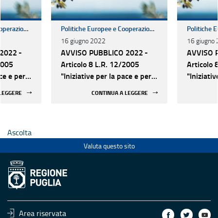
Politiche Europee e Cooperazione Internazionale
Politiche Europee e Cooperazione Internazionale
16 giugno 2022
16 giugno
2022 -
AVVISO PUBBLICO 2022 -
AVVISO 
2005
Articolo 8 L.R. 12/2005
Articolo 
ace e per
"Iniziative per la pace e per
"Iniziati
lazioni tra
lo sviluppo delle relazioni tra
lo svilupp
 LEGGERE
CONTINUA A LEGGERE
rraneo"
i popoli del Mediterraneo"
i popoli 
Ascolta
Valuta questo sito
Area riservata