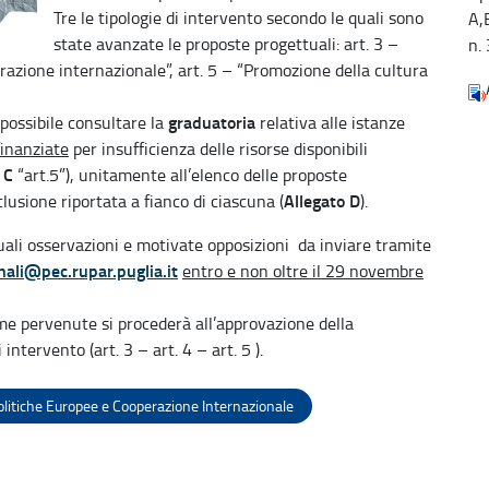
Tre le tipologie di intervento secondo le quali sono
A,B
state avanzate le proposte progettuali: art. 3 –
n.
erazione internazionale”, art. 5 – “Promozione della cultura
graduatoria
 possibile consultare la
relativa alle istanze
inanziate
per insufficienza delle risorse disponibili
 C
“art.5”), unitamente all’elenco delle proposte
Allegato D
usione riportata a fianco di ciascuna (
).
uali osservazioni e motivate opposizioni da inviare tramite
nali@pec.rupar.puglia.it
entro e non oltre il 29 novembre
ame pervenute si procederà all’approvazione della
intervento (art. 3 – art. 4 – art. 5 ).
olitiche Europee e Cooperazione Internazionale