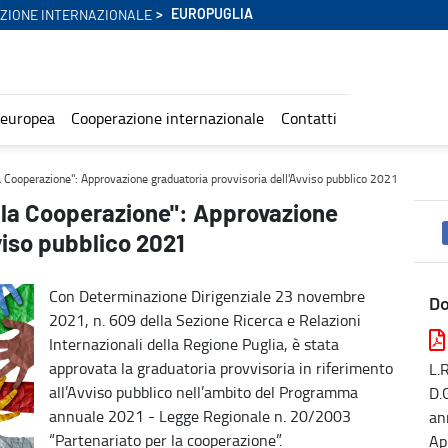
EUROPUGLIA
ZIONE INTERNAZIONALE
 europea
Cooperazione internazionale
Contatti
duatoria provvisoria dell'Avviso pubblico 2021 - Europuglia
a Cooperazione": Approvazione graduatoria provvisoria dell'Avviso pubblico 2021
 la Cooperazione": Approvazione
viso pubblico 2021
Con Determinazione Dirigenziale 23 novembre
D
2021, n. 609 della Sezione Ricerca e Relazioni
Internazionali della Regione Puglia, è stata
approvata la graduatoria provvisoria in riferimento
L.
all’Avviso pubblico nell’ambito del Programma
D.
annuale 2021 - Legge Regionale n. 20/2003
an
“Partenariato per la cooperazione”.
Ap