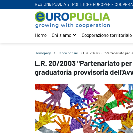
REGIONE PUGLIA
POLITICHE EUROPEE E COOPERA
Home
Chi siamo
Cooperazione territoriale
L.R. 20/2003 "Partenariato per la Cooperazione": Approvazione gra
L.R. 20/2003 "Partenariato per l
Homepage
Elenco notizie
L.R. 20/2003 "Partenariato per
graduatoria provvisoria dell'Av