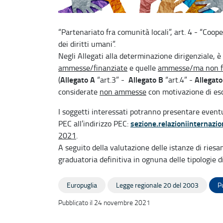
“Partenariato fra comunità locali”, art. 4 - “Coop
dei diritti umani”.
Negli Allegati alla determinazione dirigenziale, è
ammesse/finanziate
e quelle
ammesse/ma non f
Allegato A
Allegato B
Allegato
(
“art.3” -
“art.4” -
considerate
non ammesse
con motivazione di escl
I soggetti interessati potranno presentare event
sezione.relazioniinternazio
PEC all’indirizzo PEC:
2021
.
A seguito della valutazione delle istanze di ries
graduatoria definitiva in ognuna delle tipologie di 
Europuglia
Legge regionale 20 del 2003
P
Pubblicato il 24 novembre 2021