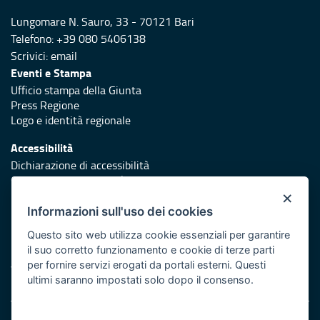
Lungomare N. Sauro, 33 - 70121 Bari
Telefono: +39 080 5406138
Scrivici:
email
Eventi e Stampa
Ufficio stampa della Giunta
Press Regione
Logo e identità regionale
Accessibilità
Dichiarazione di accessibilità
Obiettivi di accessibilità
×
Redazione
Informazioni sull'uso dei cookies
Responsabili di pubblicazione
Questo sito web utilizza cookie essenziali per garantire
il suo corretto funzionamento e cookie di terze parti
Protezione civile
per fornire servizi erogati da portali esterni. Questi
Vai al sito di Protezione Civile Puglia
ultimi saranno impostati solo dopo il consenso.