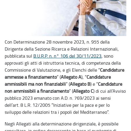
Con Determinazione 28 novembre 2023, n. 955 della
Dirigente della Sezione Ricerca e Relazioni Internazionali,
pubblicata sul
B.U.R.P. n. n° 106 del 30/11/2023
, sono
approvati gli atti di istruttoria tecnica, di competenza della
Commissione di Valutazione, e gli Elenchi delle “
Candidature
ammesse a finanziamento
” (
Allegato A
), “
Candidature
ammissibili ma non finanziabili
” (
Allegato B
) e “
Candidature
non ammissibili a finanziamento
” (
Allegato C
) di cui all’Avviso
pubblico 2023 emanato con A.D. n. 769/2023 ai sensi
dell’art. 8 L.R. 12/2005 “Iniziative per la pace e per lo
sviluppo delle relazioni tra i popoli del Mediterraneo”.
Negli Allegati alla determinazione dirigenziale, è possibile
consultare, in ordine decrescente in base al punteggio di