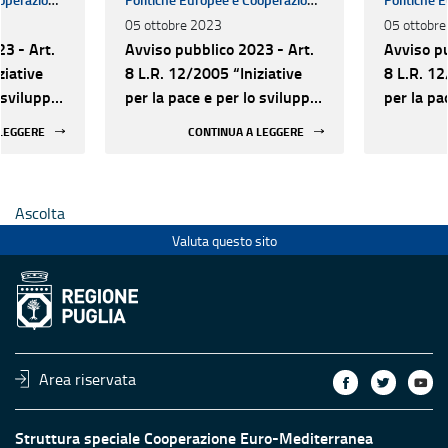
05 ottobre 2023
05 ottobr
3 - Art.
Avviso pubblico 2023 - Art.
Avviso pu
ziative
8 L.R. 12/2005 “Iniziative
8 L.R. 12
 sviluppo
per la pace e per lo sviluppo
per la pa
 popoli del
delle relazioni tra i popoli del
delle rela
 LEGGERE
CONTINUA A LEGGERE
Mediterraneo”
Mediterr
Ascolta
Valuta questo sito
Area riservata
Struttura speciale Cooperazione Euro-Mediterranea