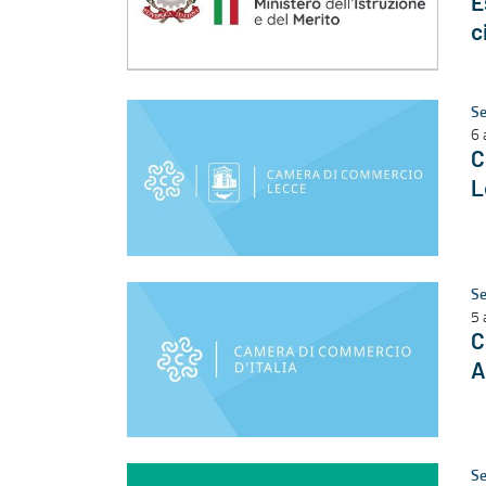
E
c
Se
6 
C
L
Se
5 
C
A
Se