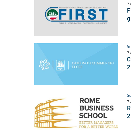
7 
F
g
Se
7 
C
2
Se
7 
R
2