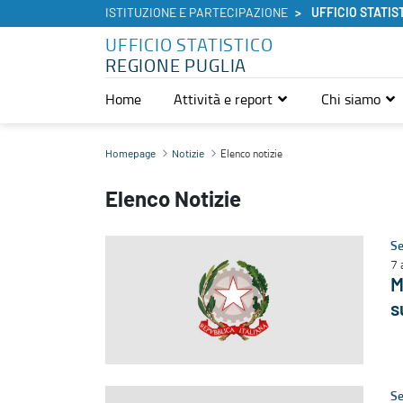
ISTITUZIONE E PARTECIPAZIONE
UFFICIO STATIS
UFFICIO STATISTICO
REGIONE PUGLIA
Home
Attività e report
Chi siamo
Elenco notizie - Ufficio Statistico
Elenco notizie
Homepage
Notizie
Elenco Notizie
Se
7 
M
s
Se