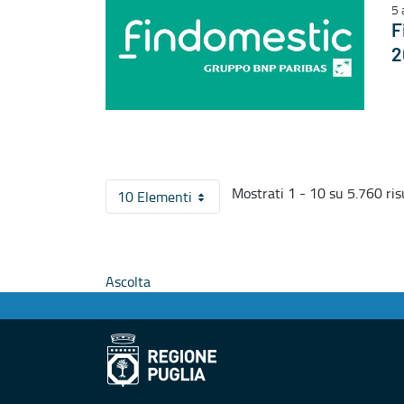
5 
F
2
Mostrati 1 - 10 su 5.760 risu
10 Elementi
Per pagina
Ascolta