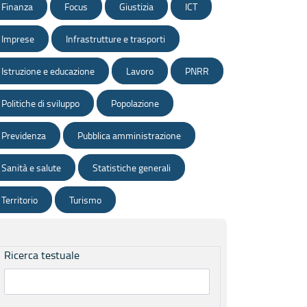
Finanza
Focus
Giustizia
ICT
Imprese
Infrastrutture e trasporti
Istruzione e educazione
Lavoro
PNRR
Politiche di sviluppo
Popolazione
Previdenza
Pubblica amministrazione
Sanità e salute
Statistiche generali
Territorio
Turismo
Ricerca testuale