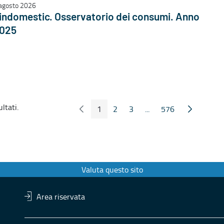
agosto 2026
indomestic. Osservatorio dei consumi. Anno
025
ltati.
1
2
3
...
576
Pagina Precedente
Pagina Seg
Pagina
Pagina
Pagina
Pagine intermedie
Pagina
Valuta questo sito
Area riservata