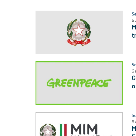
Se
6 
M
t
Se
6 
G
o
Se
6 
M