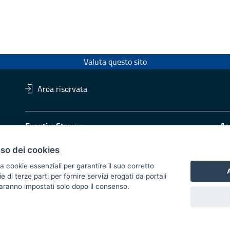
Valuta questo sito
Area riservata
Eventi e Stampa
Ac
Ufficio stampa della Giunta
Di
Press Regione
Obi
uso dei cookies
Logo e identità regionale
a cookie essenziali per garantire il suo corretto
A
di terze parti per fornire servizi erogati da portali
Redazione
Pr
 saranno impostati solo dopo il consenso.
Responsabili di pubblicazione
Vai
trasparente
Atti di notifica
Feed RSS
Servizi Intranet