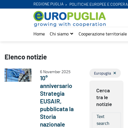
REGIONE PUGLIA
POLITICHE EUROPEE E COOPERA
Home
Chi siamo
Cooperazione territoriale
Notizie - Europuglia
Elenco notizie
6 November 2025
Europuglia
10°
anniversario
Cerca
Strategia
tra le
EUSAIR,
notizie
pubblicata la
Text
Storia
search
nazionale