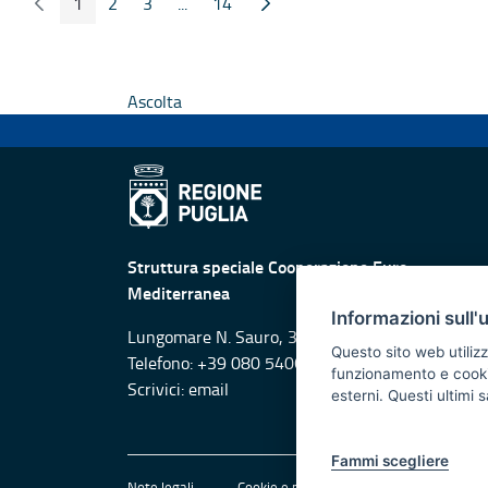
1
2
3
...
14
Previous Page
Next Page
Page
Page
Page
Intermediate Pages
Page
Ascolta
Struttura speciale Cooperazione Euro-
Mediterranea
Informazioni sull'
Lungomare N. Sauro, 33 - 70121 Bari
Questo sito web utilizz
Telefono: +39 080 5406138
funzionamento e cookie 
Scrivici:
email
esterni. Questi ultimi
Fammi scegliere
Note legali
Cookie e privacy
Amministrazione 