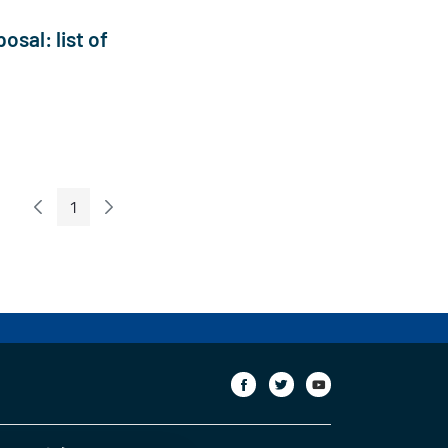
osal: list of
1
Previous Page
Next Page
Page