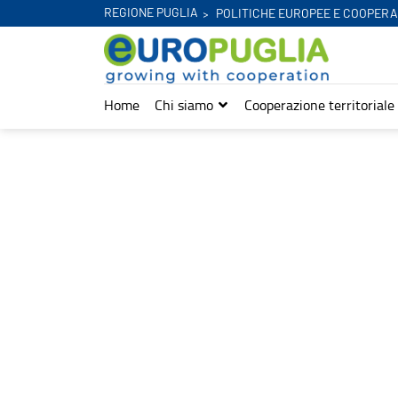
REGIONE PUGLIA
POLITICHE EUROPEE E COOPERA
Home
Chi siamo
Cooperazione territoriale
Notizie - Europuglia