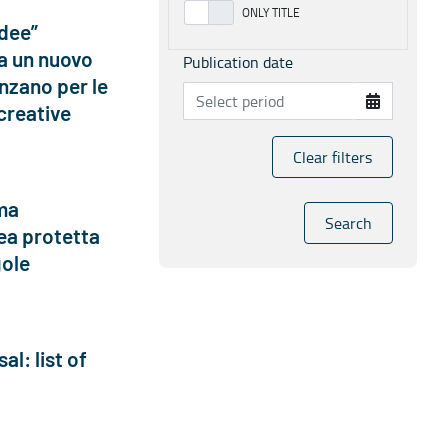
idee”
a un nuovo
Publication date
nzano per le
 creative
Clear filters
ma
Search
rea protetta
gole
al: list of