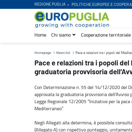
REGIONE PUGLIA
POLITICHE EUROPEE E COOPERA
Home
Chi siamo
Cooperazione territoriale
Pace e relazioni tra i popoli del Mediterraneo: approvazione gradua
Pace e relazioni tra i popoli del Medi
Homepage
News list
Pace e relazioni tra i popoli d
graduatoria provvisoria dell’Av
Con Determinazione n. 55 del 14/12/2020 del Diri
approvata la graduatoria provvisoria dell’Avviso pu
Legge Regionale 12/2005 “Iniziative per la pace e 
Mediterraneo”.
Negli Allegati alla determina, è possibile consulta
(Allegato A) con rispettivo punteggio, unitament