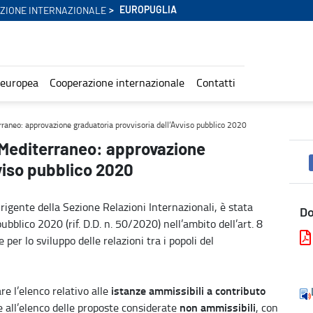
EUROPUGLIA
ZIONE INTERNAZIONALE
 europea
Cooperazione internazionale
Contatti
toria provvisoria dell’Avviso pubblico 2020 - Europuglia
terraneo: approvazione graduatoria provvisoria dell’Avviso pubblico 2020
el Mediterraneo: approvazione
viso pubblico 2020
gente della Sezione Relazioni Internazionali, è stata
D
bblico 2020 (rif. D.D. n. 50/2020) nell’ambito dell’art. 8
per lo sviluppo delle relazioni tra i popoli del
istanze ammissibili a contributo
re l’elenco relativo alle
non ammissibili
e all’elenco delle proposte considerate
, con