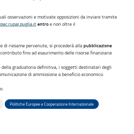
ali osservazioni e motivate opposizioni da inviare tramite
entro
ec.rupar.puglia.it
e non oltre il
pubblicazione
ze di riesame pervenute, si procederà alla
l contributo fino ad esaurimento delle risorse finanziarie
ella graduatoria definitiva, i soggetti destinatari degli
 comunicazione di ammissione a beneficio economico.
o.
Politiche Europee e Cooperazione Internazionale