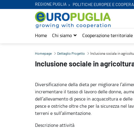
REGIONE PUGLIA
POLITICHE EUROPEE E COOPERA
Home
Chi siamo
Cooperazione territoriale
Inclusione sociale in agricoltura e pesca a Oukout - Europuglia
Inclusione sociale in agricol
Homepage
Dettaglio Progetto
Inclusione sociale in agricoltu
Diversificazione della dieta per migliorare l’alime
incrementare il tasso di lavoro delle donne, aum
dell’allevamento di pesce in acquacoltura e delle 
pesce e ostriche oltre che per la sicurezza nel lav
terreni e sull’alimentazione.
Descrizione attività