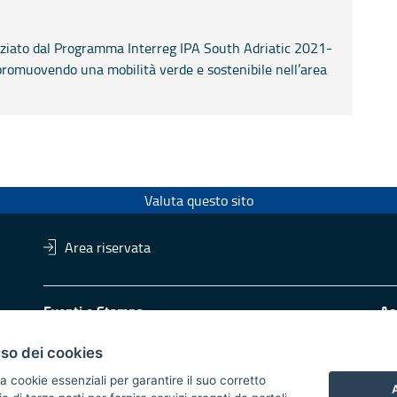
nziato dal Programma Interreg IPA South Adriatic 2021-
promuovendo una mobilità verde e sostenibile nell’area
Valuta questo sito
Area riservata
Eventi e Stampa
Ac
Ufficio stampa della Giunta
Di
Press Regione
Obi
uso dei cookies
Logo e identità regionale
a cookie essenziali per garantire il suo corretto
A