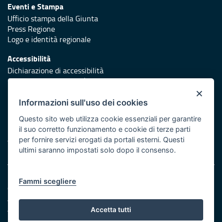
Eventi e Stampa
Ufficio stampa della Giunta
Press Regione
Logo e identità regionale
Accessibilità
Dichiarazione di accessibilità
Obiettivi di accessibilità
×
Redazione
Informazioni sull'uso dei cookies
Responsabili di pubblicazione
Questo sito web utilizza cookie essenziali per garantire
il suo corretto funzionamento e cookie di terze parti
Protezione civile
per fornire servizi erogati da portali esterni. Questi
Vai al sito di Protezione Civile Puglia
ultimi saranno impostati solo dopo il consenso.
Note legali
Fammi scegliere
Cookie e privacy
Amministrazione trasparente
Atti di notifica
Accetta tutti
Feed RSS