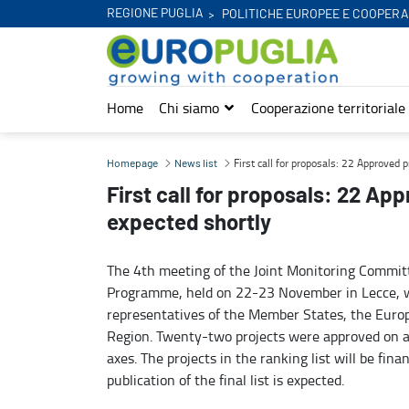
REGIONE PUGLIA
POLITICHE EUROPEE E COOPERA
Home
Chi siamo
Cooperazione territoriale
First call for proposals: 22 Approved projects the final list is expe
First call for proposals: 22 Approved pr
Homepage
News list
First call for proposals: 22 Appr
expected shortly
The 4th meeting of the Joint Monitoring Commit
Programme, held on 22-23 November in Lecce, wa
representatives of the Member States, the Eur
Region. Twenty-two projects were approved on a t
axes. The projects in the ranking list will be fina
publication of the final list is expected.