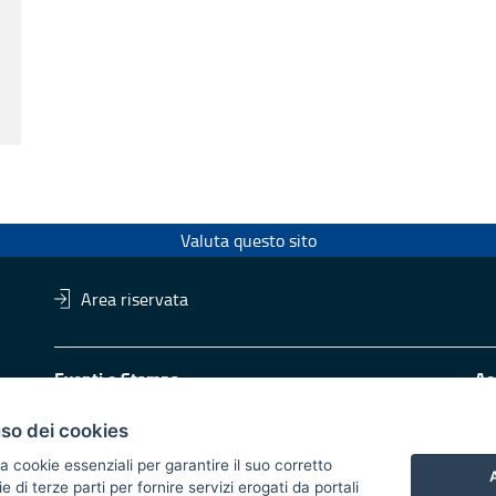
Valuta questo sito
Area riservata
Eventi e Stampa
Ac
Ufficio stampa della Giunta
Di
Press Regione
Obi
uso dei cookies
Logo e identità regionale
a cookie essenziali per garantire il suo corretto
A
di terze parti per fornire servizi erogati da portali
Redazione
Pr