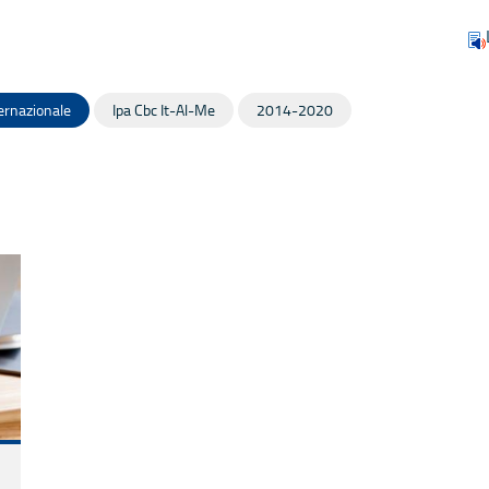
ernazionale
Ipa Cbc It-Al-Me
2014-2020