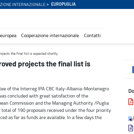
EUROPUGLIA
ZIONE INTERNAZIONALE
 europea
Cooperazione internazionale
Contatti
cted shortly - Europuglia
ojects the final list is expected shortly
oved projects the final list is
tee of the Interreg IPA CBC Italy-Albania-Montenegro
D
s concluded with great satisfaction of the
opean Commission and the Managing Authority /Puglia
otal of 190 proposals received under the four priority
nced as far as funds are available. In a few days the