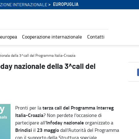
EUROPUGLIA
ZIONE INTERNAZIONALE
 europea
Cooperazione internazionale
Contatti
ogramma Italia-Croazia - Europuglia
azionale della 3^call del Programma Italia-Croazia
oday nazionale della 3^call del
terza call del Programma Interreg
Pronti per la
Italia-Croazia
? Non perdete l'occasione di
Infoday nazionale
partecipare all'
organizzato a
Brindisi
23 maggio
il
dall'Autorità del Programma
con il supporto della Struttura speciale