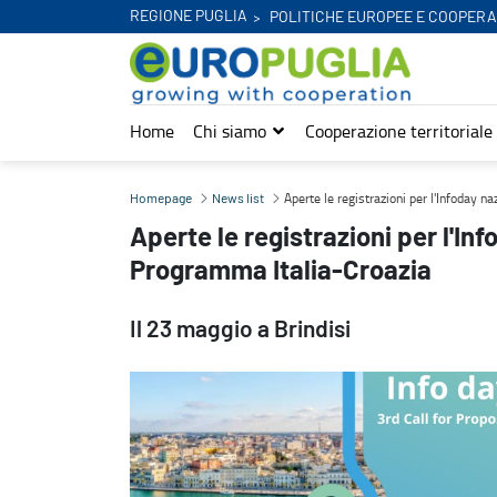
REGIONE PUGLIA
POLITICHE EUROPEE E COOPERA
Home
Chi siamo
Cooperazione territoriale
Aperte le registrazioni per l'Infoday nazionale della 3^call del Pr
Aperte le registrazioni per l'Infoday n
Homepage
News list
Aperte le registrazioni per l'Inf
Programma Italia-Croazia
Il 23 maggio a Brindisi