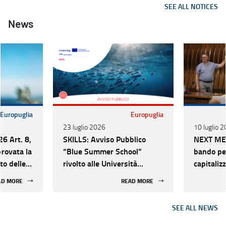
SEE ALL NOTICES
dei diritti umani” (art. 9) -
anno 2026
News
Europuglia
Europuglia
23 luglio 2026
10 luglio 
6 Art. 8,
SKILLS: Avviso Pubblico
NEXT MED
rovata la
“Blue Summer School”
bando per
to delle
rivolto alle Università
capitaliz
pugliesi
sostenibi
AD MORE
READ MORE
SEE ALL NEWS