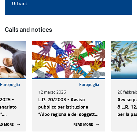
Urbact
Calls and notices
Europuglia
Europuglia
12 marzo 2026
26 febbrai
2025 -
L.R. 20/2003 - Avviso
Avviso pu
enariato
pubblico per istituzione
8 L.R. 12
”.
“Albo regionale dei soggetti
per la pa
operatori di partenariato, di
delle rela
AD MORE
READ MORE
cooperazione internazionale
Mediterr
e di promozione della cultura