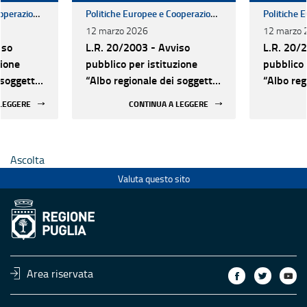
Politiche Europee e Cooperazione Internazionale
Politiche Europee e Cooperazione Internazionale
12 marzo 2026
12 marzo 
iso
L.R. 20/2003 - Avviso
L.R. 20/
zione
pubblico per istituzione
pubblico 
 soggetti
“Albo regionale dei soggetti
“Albo reg
riato, di
operatori di partenariato, di
operatori
 LEGGERE
CONTINUA A LEGGERE
nazionale
cooperazione internazionale
cooperazi
la cultura
e di promozione della cultura
e di prom
rt. 9) -
dei diritti umani” (art. 9) -
dei diritt
Ascolta
anno 2026
anno 20
Valuta questo sito
Area riservata